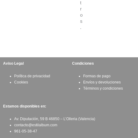
t
r
o
s
.
Aviso Legal
Condiciones
Política de privacidad
Formas de pago
Cookies
Envíos y devoluciones
Términos y condiciones
Estamos disponibles en:
Av. Diputación, 59 B 46850 – L’Olleria (Valencia)
contacto@estilalbum.com
961-05-38-47