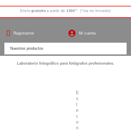
Envío
gratuito
a partir de
150€*
. (*Iva no incluido)
Registrarme
Mi cuenta
Nuestros productos
Laboratorio fotográfico para fotógrafos profesionales.
E
s
t
e
c
o
n